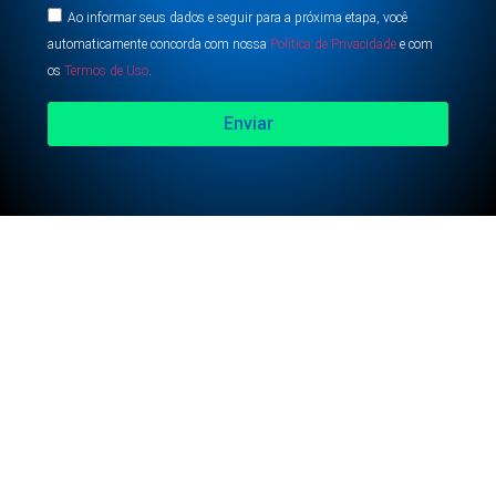
Ao informar seus dados e seguir para a próxima etapa, você
automaticamente concorda com nossa
Política de Privacidade
e com
os
Termos de Uso
.
Enviar