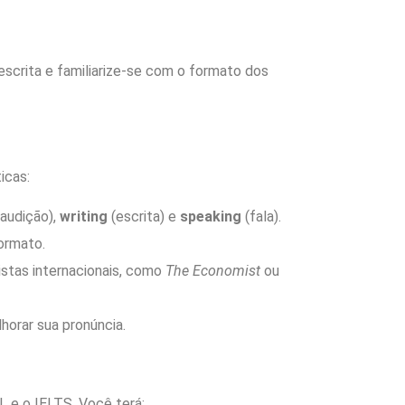
escrita e familiarize-se com o formato dos
icas:
audição),
writing
(escrita) e
speaking
(fala).
ormato.
istas internacionais, como
The Economist
ou
horar sua pronúncia.
 e o IELTS. Você terá: