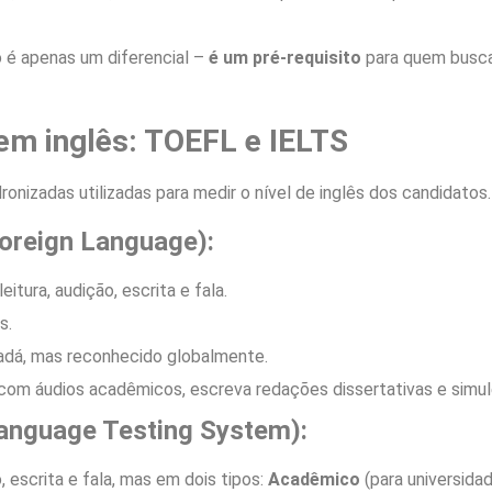
o é apenas um diferencial –
é um pré-requisito
para quem busca 
 em inglês: TOEFL e IELTS
onizadas utilizadas para medir o nível de inglês dos candidatos
Foreign Language):
eitura, audição, escrita e fala.
s.
dá, mas reconhecido globalmente.
com áudios acadêmicos, escreva redações dissertativas e simul
Language Testing System):
, escrita e fala, mas em dois tipos:
Acadêmico
(para universida