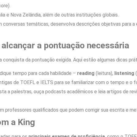
ore).
ia e Nova Zelândia, além de outras instituições globais.
m conversas temáticas, desenvolva descrições objetivas para a 
 alcançar a pontuação necessária
 conquista da pontuação exigida. Aqui estão algumas dicas prát
ique tempo para cada habilidade –
reading
(leitura),
listening
(
tigas de TOEFL e IELTS para se familiarizar com o tempo e o f
sta a palestras, ouça podcasts acadêmicos e leia artigos de rev
 professores qualificados que podem corrigir sua escrita e mel
com a King
tadas para os
principais exames de proficiência
, como o TOEFL