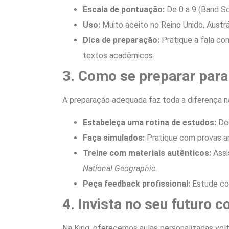
Escala de pontuação:
De 0 a 9 (Band Sc
Uso:
Muito aceito no Reino Unido, Austrál
Dica de preparação:
Pratique a fala co
textos acadêmicos.
3. Como se preparar para
A preparação adequada faz toda a diferença na
Estabeleça uma rotina de estudos:
Ded
Faça simulados:
Pratique com provas an
Treine com materiais autênticos:
Assi
National Geographic
.
Peça feedback profissional:
Estude com
4. Invista no seu futuro 
Na King, oferecemos aulas personalizadas vol