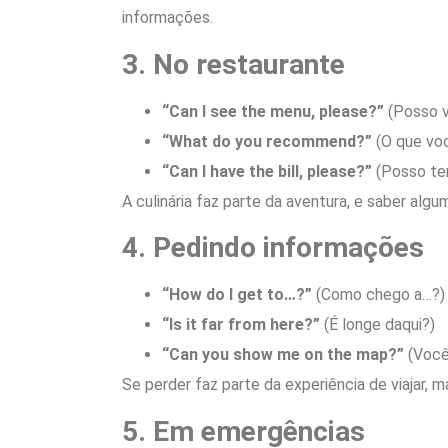
informações.
3. No restaurante
“Can I see the menu, please?”
(Posso ve
“What do you recommend?”
(O que vo
“Can I have the bill, please?”
(Posso ter
A culinária faz parte da aventura, e saber algu
4. Pedindo informações
“How do I get to…?”
(Como chego a…?)
“Is it far from here?”
(É longe daqui?)
“Can you show me on the map?”
(Você
Se perder faz parte da experiência de viajar, 
5. Em emergências