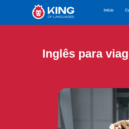
Início
C
Inglês para via