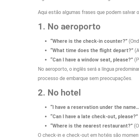
Aqui estão algumas frases que podem salvar o
1. No aeroporto
“Where is the check-in counter?”
(Onde
“What time does the flight depart?”
(A
“Can I have a window seat, please?”
(P
No aeroporto, o inglês será a língua predomin
processo de embarque sem preocupações.
2. No hotel
“I have a reservation under the name…
“Can I have a late check-out, please?”
“Where is the nearest restaurant?”
(O
O check-in e check-out em hotéis são momento