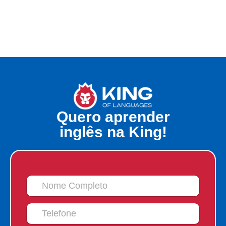
Quero aprender
inglês na King!