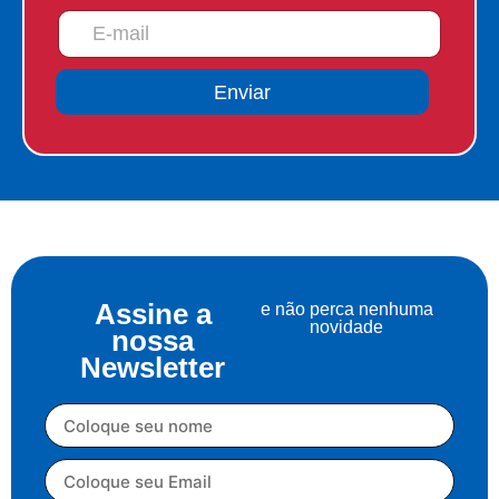
Enviar
Assine a
e não perca nenhuma
novidade
nossa
Newsletter